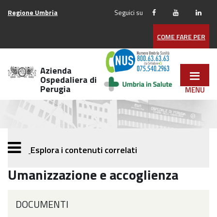
Vai
Regione Umbria
Seguici su
ai
contenuti
COME FARE PER
Vai
al
menu
Azienda
di
Ospedaliera di
Perugia
navigazione
Vai
al
footer
Esplora i contenuti correlati
Umanizzazione e accoglienza
DOCUMENTI