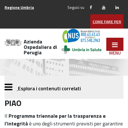
Vai
Regione Umbria
Seguici su
ai
contenuti
COME FARE PER
Vai
al
menu
Azienda
di
Ospedaliera di
Perugia
navigazione
Vai
al
footer
Esplora i contenuti correlati
PIAO
Il
Programma triennale per la trasparenza e
l'integrità
è uno degli strumenti previsti per garantire