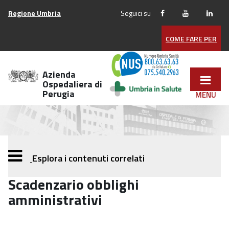
Vai
Regione Umbria
Seguici su
ai
contenuti
COME FARE PER
Vai
al
menu
Azienda
di
Ospedaliera di
Perugia
navigazione
Vai
al
footer
Esplora i contenuti correlati
Scadenzario obblighi
amministrativi