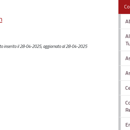
Co
m
A
Al
Tu
o inserito il 28-04-2025, aggiornato al 28-04-2025
As
As
Ce
Co
R
En