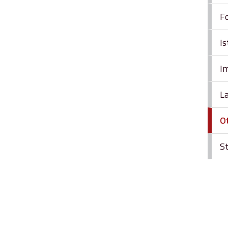
Fo
Is
Im
L
O
St