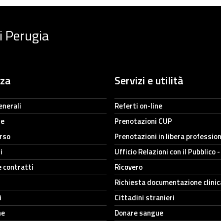
i Perugia
nza
Servizi e utilità
enerali
Referti on-line
ne
Prenotazioni CUP
orso
Prenotazioni in libera professio
i
Ufficio Relazioni con il Pubblico 
e contratti
Ricovero
Richiesta documentazione clinic
i
Cittadini stranieri
he
Donare sangue