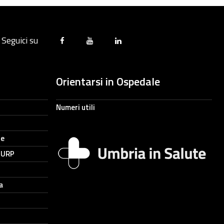
Seguici su
Orientarsi in Ospedale
Numeri utili
ne
- URP
a