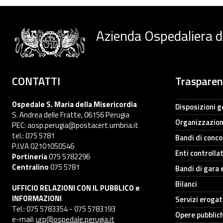
Azienda Ospedaliera d
CONTATTI
Traspare
Ospedale S. Maria della Misericordia
Disposizioni g
S. Andrea delle Fratte, 06156 Perugia
Organizzazio
PEC: aosp.perugia@postacert.umbria.it
tel.: 075 5781
Bandi di conc
P.I.VA 02101050546
Enti controllat
Portineria
075 5782296
Centralino
075 5781
Bandi di gara 
Bilanci
UFFICIO RELAZIONI CON IL PUBBLICO e
INFORMAZIONI
Servizi erogat
Tel.: 075 5783354 - 075 5783193
Opere pubblic
e-mail:
urp@ospedale.perugia.it