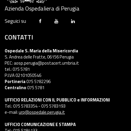
Azienda Ospedaliera di Perugia
Seguici su
CONTATTI
Ospedale S. Maria della Misericordia
S. Andrea delle Fratte, 06156 Perugia
PEC: aosp.perugia@postacert.umbria.it
tel.: 075 5781
P.I.VA 02101050546
Portineria
075 5782296
Centralino
075 5781
UFFICIO RELAZIONI CON IL PUBBLICO e INFORMAZIONI
Tel.: 075 5783354 - 075 5783193
e-mail:
urp@ospedale.perugia.it
UFFICIO COMUNICAZIONE E STAMPA
Tel.: 075 5784133