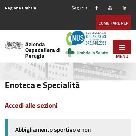
Vai
Regione Umbria
Seguici su
ai
contenuti
COME FARE PER
Vai
al
menu
Azienda
di
Ospedaliera di
Perugia
navigazione
Vai
al
footer
Enoteca e Specialità
Accedi alle sezioni
Abbigliamento sportivo e non