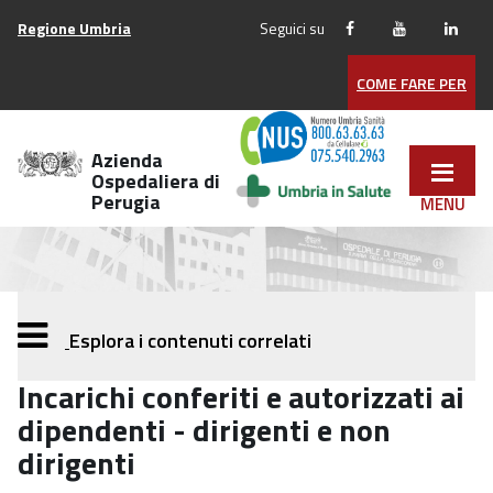
Vai
Regione Umbria
Seguici su
ai
contenuti
COME FARE PER
Vai
al
menu
Azienda
di
Ospedaliera di
Perugia
navigazione
Vai
al
footer
Esplora i contenuti correlati
Incarichi conferiti e autorizzati ai
dipendenti - dirigenti e non
dirigenti