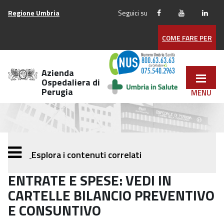
Vai
Regione Umbria
Seguici su
ai
contenuti
COME FARE PER
Vai
al
menu
Azienda
di
Ospedaliera di
Perugia
navigazione
Vai
al
footer
Esplora i contenuti correlati
ENTRATE E SPESE: VEDI IN
CARTELLE BILANCIO PREVENTIVO
E CONSUNTIVO