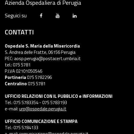
Azienda Ospedaliera di Perugia
Seguici su
CONTATTI
Ospedale S. Maria della Misericordia
S. Andrea delle Fratte, 06156 Perugia
PEC: aosp.perugia@postacert.umbria.it
tel.: 075 5781
P.I.VA 02101050546
Portineria
075 5782296
Centralino
075 5781
UFFICIO RELAZIONI CON IL PUBBLICO e INFORMAZIONI
Tel.: 075 5783354 - 075 5783193
e-mail:
urp@ospedale.perugia.it
UFFICIO COMUNICAZIONE E STAMPA
Tel.: 075 5784133
e-mail:
comunicazione@ospedale.perugia.it