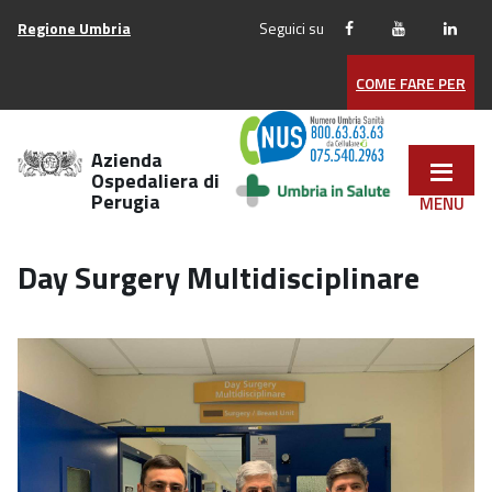
Vai
Regione Umbria
Seguici su
ai
contenuti
COME FARE PER
Vai
al
menu
Azienda
di
Ospedaliera di
Perugia
navigazione
Vai
al
Day Surgery Multidisciplinare
footer