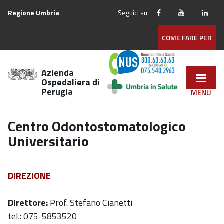
Vai
Regione Umbria
Seguici su
ai
contenuti
COME FARE PER
Vai
al
menu
Azienda
di
Ospedaliera di
Perugia
navigazione
Vai
al
Centro Odontostomatologico
footer
Universitario
DIREZIONE
Direttore:
Prof. Stefano Cianetti
tel.: 075-5853520