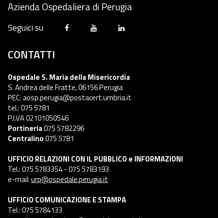
Azienda Ospedaliera di Perugia
Seguici su
CONTATTI
Ospedale S. Maria della Misericordia
S. Andrea delle Fratte, 06156 Perugia
PEC: aosp.perugia@postacert.umbria.it
tel.: 075 5781
P.I.VA 02101050546
Portineria
075 5782296
Centralino
075 5781
UFFICIO RELAZIONI CON IL PUBBLICO e INFORMAZIONI
Tel.: 075 5783354 - 075 5783193
e-mail:
urp@ospedale.perugia.it
UFFICIO COMUNICAZIONE E STAMPA
Tel.: 075 5784133