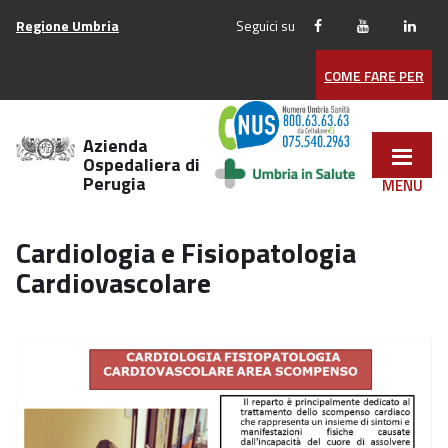
Vai
Regione Umbria
Seguici su
ai
contenuti
COME FARE PER
Vai
al
menu
Azienda
di
Ospedaliera di
Perugia
navigazione
Vai
al
Cardiologia e Fisiopatologia
footer
Cardiovascolare