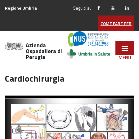
Vai
Regione Umbria
Seguici su
ai
contenuti
COME FARE PER
Vai
al
menu
Azienda
di
Ospedaliera di
Perugia
navigazione
Vai
al
Cardiochirurgia
footer