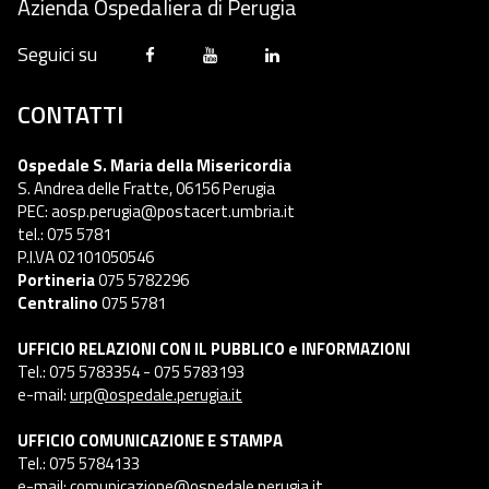
Azienda Ospedaliera di Perugia
Seguici su
CONTATTI
Ospedale S. Maria della Misericordia
S. Andrea delle Fratte, 06156 Perugia
PEC: aosp.perugia@postacert.umbria.it
tel.: 075 5781
P.I.VA 02101050546
Portineria
075 5782296
Centralino
075 5781
UFFICIO RELAZIONI CON IL PUBBLICO e INFORMAZIONI
Tel.: 075 5783354 - 075 5783193
e-mail:
urp@ospedale.perugia.it
UFFICIO COMUNICAZIONE E STAMPA
Tel.: 075 5784133
e-mail:
comunicazione@ospedale.perugia.it