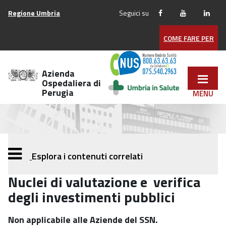
Vai
Regione Umbria
Seguici su
ai
contenuti
COME FARE PER
Vai
al
menu
Azienda
di
Ospedaliera di
Perugia
navigazione
Vai
al
footer
Esplora i contenuti correlati
Nuclei di valutazione e verifica
degli investimenti pubblici
Non applicabile alle Aziende del SSN.