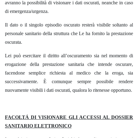
avranno
la
possibilità
di visionare
i
dati
oscurati, neanche
in
caso
di emergenza/urgenza.
Il dato
o
il
singolo episodio oscurato resterà
visibile
soltanto
al
personale sanitario della struttura
che
Le ha fornito
la
prestazione
oscurata.
Lei può esercitare
il
diritto all’oscuramento sia nel momento di
erogazione della prestazione sanitaria che intende
oscurare,
facendone
semplice richiesta
al
medico che
la
eroga,
sia
successivamente.
È
comunque
sempre
possibile
rendere
nuovamente visibili
i
dati
oscurati, qualora lo ritenesse opportuno.
FACOLTÁ DI VISIONARE GLI ACCESSI AL DOSSIER
SANITARIO ELETTRONICO