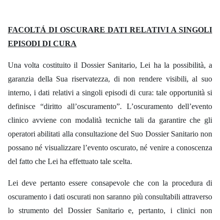
FACOLTÁ DI OSCURARE DATI RELATIVI A SINGOLI
EPISODI DI CURA
Una
volta
costituito il
Dossier
Sanitario, Lei
ha
la
possibilità,
a
garanzia
della Sua riservatezza,
di non rendere
visibili, al
suo
interno,
i
dati
relativi
a
singoli episodi
di
cura:
tale opportunità
si
definisce “diritto all’oscuramento”.
L’oscuramento dell’evento
clinico avviene con modalità tecniche tali da garantire che gli
operatori abilitati alla consultazione del Suo Dossier Sanitario non
possano né visualizzare l’evento oscurato, né venire
a
conoscenza
del
fatto
che
Lei
ha effettuato tale scelta.
Lei deve pertanto essere consapevole
che
con
la
procedura di
oscuramento
i
dati oscurati non saranno più consultabili attraverso
lo strumento del Dossier Sanitario
e,
pertanto,
i
clinici non