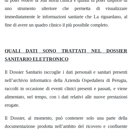
di poter vedere
la
Sua
storia clinica
e
quindi di poter disporre di
uno strumento ulteriore che permetta di visualizzare
immediatamente le informazioni
sanitarie
che
La
riguardano, al
fine di avere un quadro clinico il più possibile completo.
QUALI
D
ATI
SONO TRATTATI N
EL
DOSSIER
SANITARIO
ELETTRONICO
Il Dossier Sanitario raccoglie
i
dati personali
e
sanitari presenti
nell’archivio informatico della Azienda Ospedaliera di Perugia
,
raccolti in occasione di eventi clinici presenti e passati, e
viene
alimentato, nel
tempo, con
i
dati relativi
alle nuove prestazioni
erogate.
Il Dossier, al momento, può contenere solo una parte della
documentazione prodotta nell’ambito del ricovero e confluente