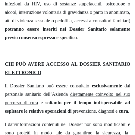
infezioni da HIV, uso di sostanze stupefacenti, psicotrope
o
alcool, interruzione volontaria di gravidanza
o
parto
in
anonimato,
atti di violenza sessuale
o
pedofilia,
accessi a consultori familiari
)
potranno essere inseriti nel
Dossier
Sanitario
solamente
previo consenso espresso e specifico
.
CHI
PUÒ
AVERE
ACCESSO
AL
DOSSIER
SANITARIO
ELETTRONICO
Il Dossier Sanitario può essere consultato
esclusivamente
dal
personale sanitario dell’Azienda
direttamente coinvolto nel suo
percorso di
cura
e
soltanto per il tempo indispensabile ad
espletare
le
relative operazioni di
prevenzione, diagnosi e
cura.
I dati/informazioni contenuti nel Dossier
non
sono modificabili
e
sono protetti in modo tale da
garantirne la sicurezza,
la