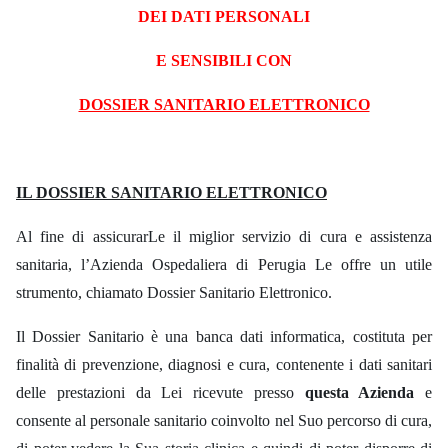
DEI
D
A
T
I
PERSONALI
E SENSIBILI CON
DOSSIER SANITARIO ELETTRONICO
IL DOSSIER SANITARIO ELETTRONICO
Al fine di assicurarLe
il
miglior servizio di cura
e
assistenza
sanitaria, l’Azienda Ospedaliera di Perugia
Le
offre un
utile
strumento,
chiamato Dossier
Sanitario Elettronico.
Il Dossier Sanitario
è
una banca dati informatica, costituta per
finalità di prevenzione, diagnosi e cura, contenente
i
dati sanitari
delle prestazioni da
Lei
ricevute presso
questa Azienda
e
consente
al personale
sanitario coinvolto nel Suo percorso di cura,