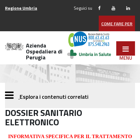
Vai
Regione Umbria
Seguici su
ai
contenuti
COME FARE PER
Vai
al
menu
Azienda
di
Ospedaliera di
Perugia
navigazione
Vai
al
footer
Esplora i contenuti correlati
DOSSIER SANITARIO
ELETTRONICO
INF
O
R
M
A
T
I
V
A
SPECIFICA
PER
IL T
RA
TT
A
M
EN
TO