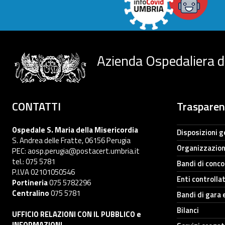
Azienda Ospedaliera d
CONTATTI
Traspare
Ospedale S. Maria della Misericordia
Disposizioni g
S. Andrea delle Fratte, 06156 Perugia
Organizzazio
PEC: aosp.perugia@postacert.umbria.it
tel.: 075 5781
Bandi di conc
P.I.VA 02101050546
Enti controllat
Portineria
075 5782296
Centralino
075 5781
Bandi di gara 
Bilanci
UFFICIO RELAZIONI CON IL PUBBLICO e
INFORMAZIONI