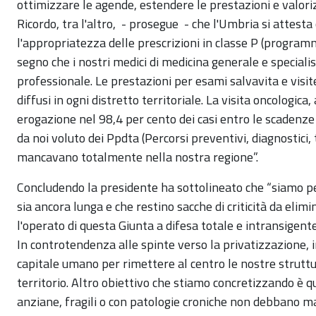
ottimizzare le agende, estendere le prestazioni e valori
Ricordo, tra l'altro, - prosegue - che l'Umbria si attest
l'appropriatezza delle prescrizioni in classe P (program
segno che i nostri medici di medicina generale e speciali
professionale. Le prestazioni per esami salvavita e visit
diffusi in ogni distretto territoriale. La visita oncologic
erogazione nel 98,4 per cento dei casi entro le scadenze 
da noi voluto dei Ppdta (Percorsi preventivi, diagnostici, t
mancavano totalmente nella nostra regione”.
Concludendo la presidente ha sottolineato che “siamo p
sia ancora lunga e che restino sacche di criticità da elimi
l'operato di questa Giunta a difesa totale e intransigente
In controtendenza alle spinte verso la privatizzazione,
capitale umano per rimettere al centro le nostre struttu
territorio. Altro obiettivo che stiamo concretizzando è q
anziane, fragili o con patologie croniche non debbano mai