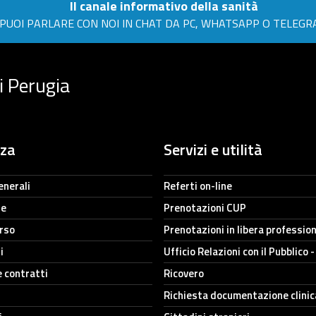
Il canale informativo della sanità
PUOI PARLARE CON NOI IN CHAT DA PC, WHATSAPP O TELEG
i Perugia
nza
Servizi e utilità
enerali
Referti on-line
ne
Prenotazioni CUP
orso
Prenotazioni in libera professio
i
Ufficio Relazioni con il Pubblico 
e contratti
Ricovero
Richiesta documentazione clinic