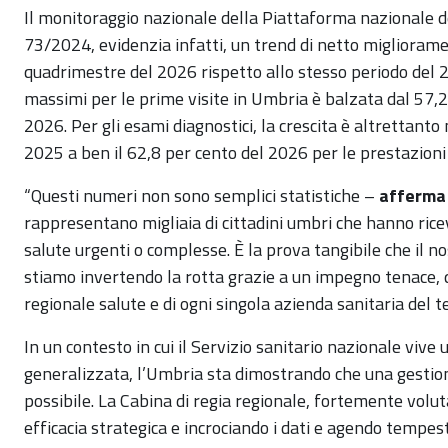
Il monitoraggio nazionale della Piattaforma nazionale dell
73/2024, evidenzia infatti, un trend di netto miglioram
quadrimestre del 2026 rispetto allo stesso periodo del 2
massimi per le prime visite in Umbria è balzata dal 57,2
2026. Per gli esami diagnostici, la crescita è altrettant
2025 a ben il 62,8 per cento del 2026 per le prestazioni 
“Questi numeri non sono semplici statistiche –
afferma 
rappresentano migliaia di cittadini umbri che hanno rice
salute urgenti o complesse. È la prova tangibile che il 
stiamo invertendo la rotta grazie a un impegno tenace, q
regionale salute e di ogni singola azienda sanitaria del te
In un contesto in cui il Servizio sanitario nazionale vive 
generalizzata, l’Umbria sta dimostrando che una gestion
possibile. La Cabina di regia regionale, fortemente volu
efficacia strategica e incrociando i dati e agendo tempest