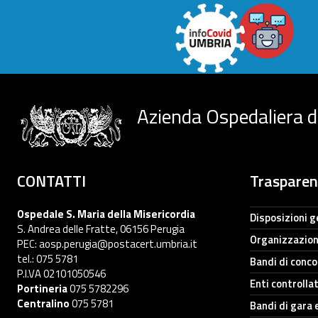
Azienda Ospedaliera d
CONTATTI
Traspare
Ospedale S. Maria della Misericordia
Disposizioni g
S. Andrea delle Fratte, 06156 Perugia
Organizzazio
PEC: aosp.perugia@postacert.umbria.it
tel.: 075 5781
Bandi di conc
P.I.VA 02101050546
Enti controllat
Portineria
075 5782296
Centralino
075 5781
Bandi di gara 