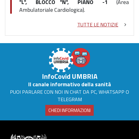
"L", BLOCCO "N", PIANO -1
(Area
Ambulatoriale Cardiologica).
TUTTE LE NOTIZIE
InfoCovid UMBRIA
Il canale informativo della sanità
PUOI PARLARE CON NOI IN CHAT DA PC, WHATSAPP O
TELEGRAM
CHIEDI INFORMAZIONI