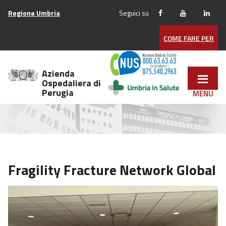
Vai
Regione Umbria
Seguici su
ai
contenuti
COME FARE PER
Vai
al
menu
Azienda
di
Ospedaliera di
Perugia
navigazione
Vai
al
footer
Fragility Fracture Network Global