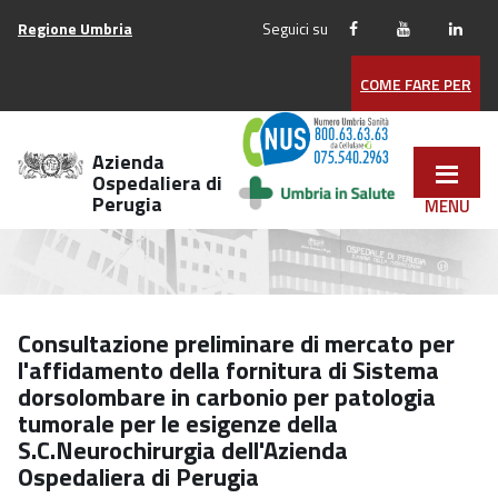
Vai
Regione Umbria
Seguici su
ai
contenuti
COME FARE PER
Vai
al
menu
Azienda
di
Ospedaliera di
Perugia
navigazione
Vai
al
footer
Consultazione preliminare di mercato per
l'affidamento della fornitura di Sistema
dorsolombare in carbonio per patologia
tumorale per le esigenze della
S.C.Neurochirurgia dell'Azienda
Ospedaliera di Perugia