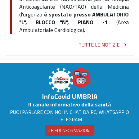
Anticoagulante
(NAO/TAO) della Medicina
d'urgenza
è spostato presso AMBULATORIO
"L", BLOCCO "N", PIANO -1
(Area
Ambulatoriale Cardiologica).
TUTTE LE NOTIZIE
InfoCovid UMBRIA
Il canale informativo della sanità
PUOI PARLARE CON NOI IN CHAT DA PC, WHATSAPP O
TELEGRAM
CHIEDI INFORMAZIONI