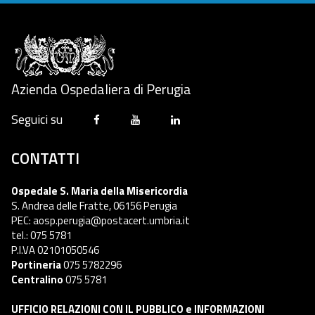
Azienda Ospedaliera di Perugia
Seguici su
CONTATTI
Ospedale S. Maria della Misericordia
S. Andrea delle Fratte, 06156 Perugia
PEC: aosp.perugia@postacert.umbria.it
tel.: 075 5781
P.I.VA 02101050546
Portineria
075 5782296
Centralino
075 5781
UFFICIO RELAZIONI CON IL PUBBLICO e INFORMAZIONI