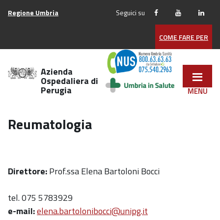
Vai
Regione Umbria
Seguici su
ai
contenuti
COME FARE PER
Vai
al
menu
Azienda
di
Ospedaliera di
Perugia
navigazione
Vai
al
Reumatologia
footer
Direttore:
Prof.ssa Elena Bartoloni Bocci
tel. 075 5783929
e-mail:
elena.bartolonibocci@unipg.it