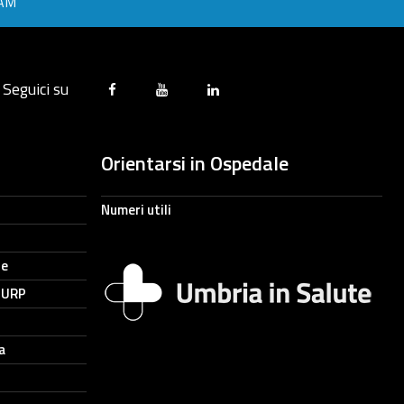
RAM
Seguici su
Orientarsi in Ospedale
Numeri utili
ne
- URP
a