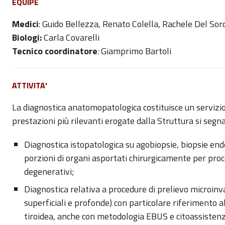
EQUIPE
Medici
: Guido Bellezza, Renato Colella, Rachele Del So
Biologi:
Carla Covarelli
Tecnico coordinatore
:
Giamprimo Bartoli
ATTIVITA'
La diagnostica anatomopatologica costituisce un servizio ir
prestazioni più rilevanti erogate dalla Struttura si segn
Diagnostica istopatologica su agobiopsie, biopsie end
porzioni di organi asportati chirurgicamente per proc
degenerativi;
Diagnostica relativa a procedure di prelievo microinv
superficiali e profonde) con particolare riferimento 
tiroidea, anche con metodologia EBUS e citoassisten