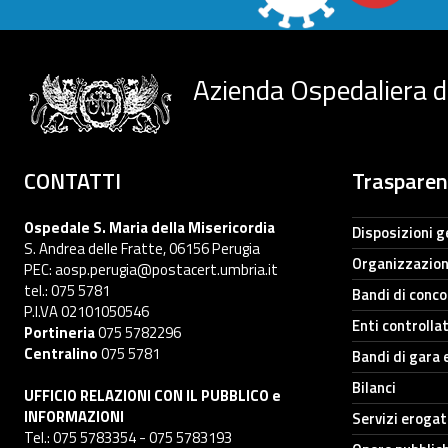
Azienda Ospedaliera d
CONTATTI
Traspare
Ospedale S. Maria della Misericordia
Disposizioni g
S. Andrea delle Fratte, 06156 Perugia
Organizzazio
PEC: aosp.perugia@postacert.umbria.it
tel.: 075 5781
Bandi di conc
P.I.VA 02101050546
Enti controllat
Portineria
075 5782296
Centralino
075 5781
Bandi di gara 
Bilanci
UFFICIO RELAZIONI CON IL PUBBLICO e
INFORMAZIONI
Servizi erogat
Tel.: 075 5783354 - 075 5783193