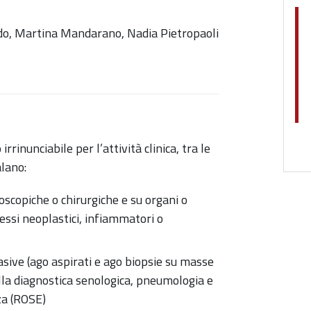
rdo, Martina Mandarano, Nadia Pietropaoli
rinunciabile per l’attività clinica, tra le
alano:
oscopiche o chirurgiche e su organi o
essi neoplastici, infiammatori o
asive (ago aspirati e ago biopsie su masse
alla diagnostica senologica, pneumologia e
za (ROSE)