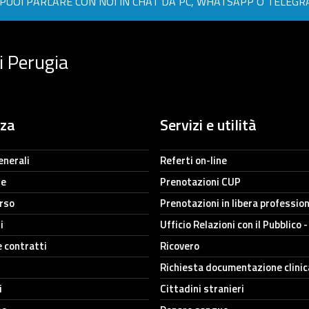
PUOI PARLARE CON NOI IN CHAT DA PC, WHATSAPP O TELEG
i Perugia
nza
Servizi e utilità
enerali
Referti on-line
ne
Prenotazioni CUP
orso
Prenotazioni in libera professio
i
Ufficio Relazioni con il Pubblico 
e contratti
Ricovero
Richiesta documentazione clinic
i
Cittadini stranieri