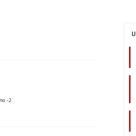
U
ano -2