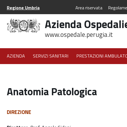
Vai
Regione Umbria
Area riservata
Regolame
ai
contenuti
Azienda Ospedalie
Vai
al
www.ospedale.perugia.it
menu
di
navigazione
AZIENDA
SERVIZI SANITARI
PRESTAZIONI AMBULATO
Vai
al
PRIVACY E TRATTAMENTO DATI
footer
Anatomia Patologica
DIREZIONE