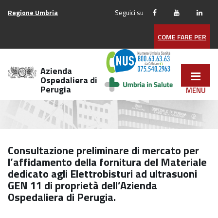
Vai
Regione Umbria
Seguici su
ai
contenuti
COME FARE PER
Vai
al
menu
Azienda
di
Ospedaliera di
Perugia
navigazione
Vai
al
footer
Consultazione preliminare di mercato per
l’affidamento della fornitura del Materiale
dedicato agli Elettrobisturi ad ultrasuoni
GEN 11 di proprietà dell’Azienda
Ospedaliera di Perugia.