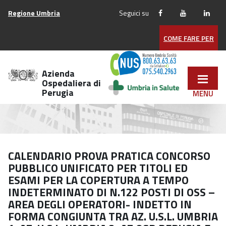
Vai
Regione Umbria
Seguici su
ai
contenuti
COME FARE PER
Vai
al
menu
Azienda
di
Ospedaliera di
Perugia
navigazione
Vai
al
footer
CALENDARIO PROVA PRATICA CONCORSO
PUBBLICO UNIFICATO PER TITOLI ED
ESAMI PER LA COPERTURA A TEMPO
INDETERMINATO DI N.122 POSTI DI OSS –
AREA DEGLI OPERATORI- INDETTO IN
FORMA CONGIUNTA TRA AZ. U.S.L. UMBRIA