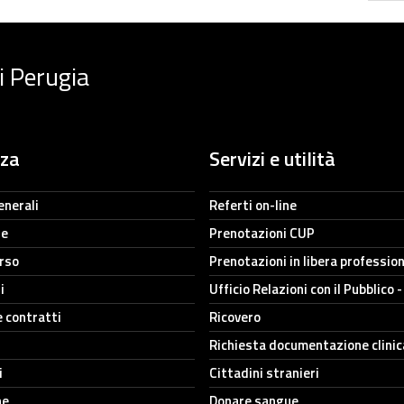
i Perugia
nza
Servizi e utilità
enerali
Referti on-line
ne
Prenotazioni CUP
orso
Prenotazioni in libera professio
i
Ufficio Relazioni con il Pubblico 
e contratti
Ricovero
Richiesta documentazione clinic
i
Cittadini stranieri
he
Donare sangue