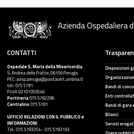
Azienda Ospedaliera d
CONTATTI
Traspare
Ospedale S. Maria della Misericordia
Disposizioni g
S. Andrea delle Fratte, 06156 Perugia
Organizzazio
PEC: aosp.perugia@postacert.umbria.it
tel.: 075 5781
Bandi di conc
P.I.VA 02101050546
Enti controllat
Portineria
075 5782296
Centralino
075 5781
Bandi di gara 
Bilanci
UFFICIO RELAZIONI CON IL PUBBLICO e
INFORMAZIONI
Servizi erogat
Tel.: 075 5783354 - 075 5783193
Opere pubblic