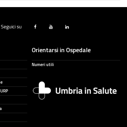
Seguici su
Orientarsi in Ospedale
Numeri utili
ne
- URP
a