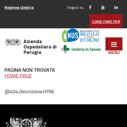
Vai
Regione Umbria
Seguici su
ai
contenuti
COME FARE PER
Vai
al
menu
Azienda
di
Ospedaliera di
Perugia
navigazione
Vai
al
PAGINA NON TROVATA
footer
HOME PAGE
@404.Descrizione.HTML